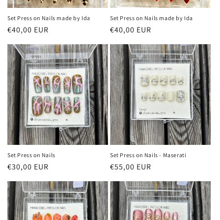
Set Press on Nails made by Ida
Set Press on Nails made by Ida
Normaler
€40,00 EUR
Normaler
€40,00 EUR
Preis
Preis
Set Press on Nails
Set Press on Nails - Maserati
Normaler
€30,00 EUR
Normaler
€55,00 EUR
Preis
Preis