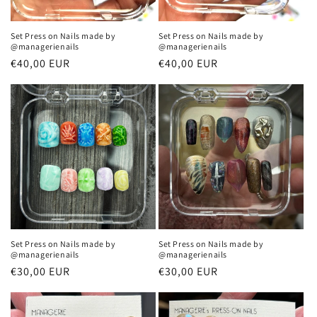
Set Press on Nails made by
Set Press on Nails made by
@managerienails
@managerienails
Normaler
€40,00 EUR
Normaler
€40,00 EUR
Preis
Preis
Set Press on Nails made by
Set Press on Nails made by
@managerienails
@managerienails
Normaler
€30,00 EUR
Normaler
€30,00 EUR
Preis
Preis