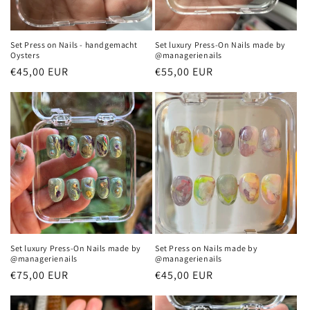
e
:
Set Press on Nails - handgemacht
Set luxury Press-On Nails made by
Oysters
@managerienails
Normaler
€45,00 EUR
Normaler
€55,00 EUR
Preis
Preis
Set luxury Press-On Nails made by
Set Press on Nails made by
@managerienails
@managerienails
Normaler
€75,00 EUR
Normaler
€45,00 EUR
Preis
Preis