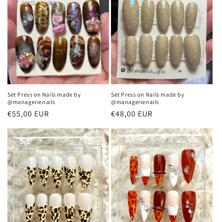
Set Press on Nails made by
Set Press on Nails made by
@managerienails
@managerienails
Normaler
€55,00 EUR
Normaler
€48,00 EUR
Preis
Preis