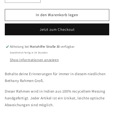
die
die
Menge
Menge
für
für
In den Warenkorb legen
Doing
Doing
Goods
Goods
Jetzt zum Checkout
–
–
Bethany
Bethany
Rahmen
Rahmen
Groß
Groß
Abholung bei
Mariahilfer Straße 30
verfügbar
Gewöhnlich fertig in 24 Stunden
Shop-Informationen anzeigen
Behalte deine Erinnerungen für immer in diesem niedlichen
Bethany Rahmen Groß.
Dieser Rahmen wird in Indien aus 100% recyceltem Messing
handgefertigt. Jeder Artikel ist ein Unikat, leichte optische
Abweichungen sind möglich.