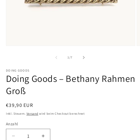
Medien
M
1
2
in
in
von
1
/
7
Modal
M
öffnen
ö
DOING GOODS
Doing Goods – Bethany Rahmen
Groß
Normaler
€39,90 EUR
Preis
Inkl. Steuern.
Versand
wird beim Checkout berechnet
Anzahl
Anzahl
Verringere
Erhöhe