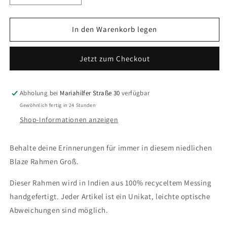
die
die
Menge
Menge
für
für
In den Warenkorb legen
Doing
Doing
Goods
Goods
Jetzt zum Checkout
–
–
Blaze
Blaze
Rahmen
Rahmen
groß
groß
Abholung bei
Mariahilfer Straße 30
verfügbar
Gewöhnlich fertig in 24 Stunden
Shop-Informationen anzeigen
Behalte deine Erinnerungen für immer in diesem niedlichen
Blaze Rahmen Groß.
Dieser Rahmen wird in Indien aus 100% recyceltem Messing
handgefertigt. Jeder Artikel ist ein Unikat, leichte optische
Abweichungen sind möglich.