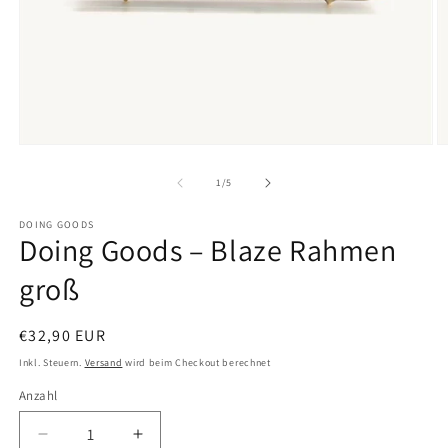
Medien
M
1
2
in
in
von
1
/
5
Modal
M
öffnen
ö
DOING GOODS
Doing Goods – Blaze Rahmen
groß
Normaler
€32,90 EUR
Preis
Inkl. Steuern.
Versand
wird beim Checkout berechnet
Anzahl
Anzahl
Verringere
Erhöhe