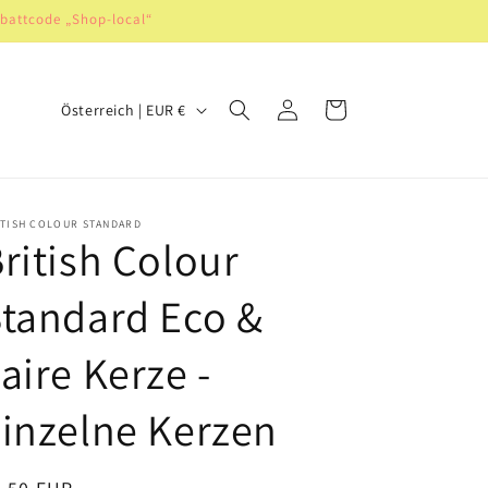
abattcode „Shop-local“
L
Einloggen
Warenkorb
Österreich | EUR €
a
n
d
ITISH COLOUR STANDARD
/
ritish Colour
R
tandard Eco &
e
g
aire Kerze -
i
o
inzelne Kerzen
n