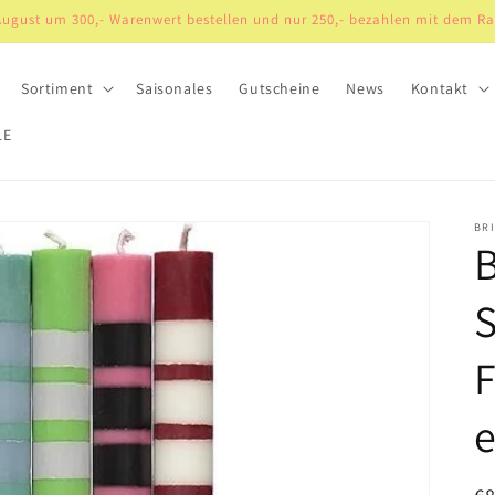
 August um 300,- Warenwert bestellen und nur 250,- bezahlen mit dem R
Sortiment
Saisonales
Gutscheine
News
Kontakt
LE
BR
B
S
F
e