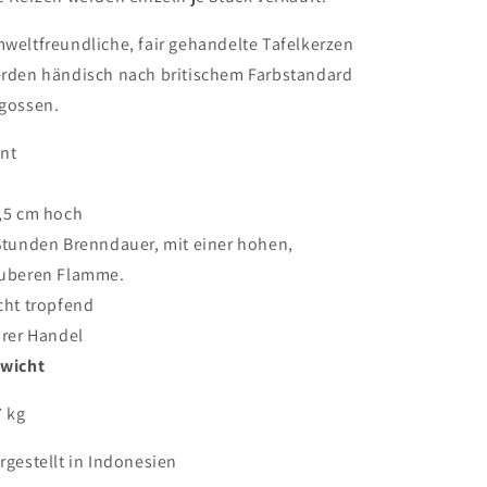
weltfreundliche, fair gehandelte Tafelkerzen
rden händisch nach britischem Farbstandard
gossen.
nt
,5 cm hoch
Stunden Brenndauer, mit einer hohen,
uberen Flamme.
cht tropfend
irer Handel
wicht
7 kg
rgestellt in Indonesien