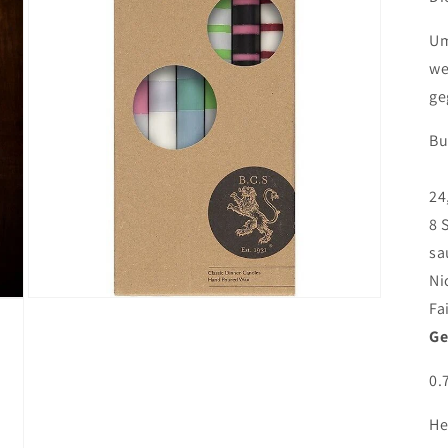
Um
we
ge
Bu
24
8 
sa
Ni
Medien
Fa
3
Ge
in
Modal
öffnen
0.
He