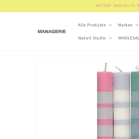
Direkt
AKTION! Jetzt bis 15.
zum
Inhalt
Alle Produkte
Marken
Nailart Studio
WHOLESA
Zu
Produktinformationen
springen