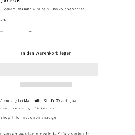
ormaler
8,50 EUR
eis
l. Steuern.
Versand
wird beim Checkout berechnet
zahl
zahl
Verringere
Erhöhe
die
die
Menge
Menge
für
für
In den Warenkorb legen
British
British
Colour
Colour
Standard
Standard
Eco
Eco
&amp;
&amp;
Faire
Faire
Kerze
Kerze
Abholung bei
Mariahilfer Straße 30
verfügbar
-
-
Gewöhnlich fertig in 24 Stunden
einzelne
einzelne
Kerzen
Kerzen
Shop-Informationen anzeigen
e Kerzen werden einzeln je Stück verkauft.