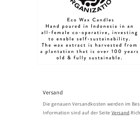
Medien
4
in
Modal
öffnen
Versand
Die genauen Versandkosten werden im Best
Information sind auf der Seite
Versand
Rich