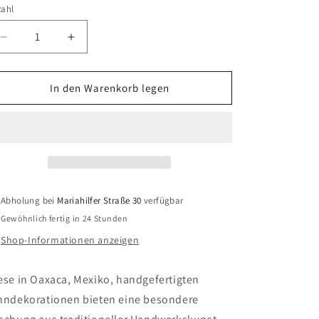
zahl
zahl
Verringere
Erhöhe
die
die
Menge
Menge
für
für
In den Warenkorb legen
Dekoration
Dekoration
in
in
Form
Form
von
von
Pflanzen
Pflanzen
in
in
Dose
Dose
Abholung bei
Mariahilfer Straße 30
verfügbar
Gewöhnlich fertig in 24 Stunden
Shop-Informationen anzeigen
ese in Oaxaca, Mexiko, handgefertigten
nndekorationen bieten eine besondere