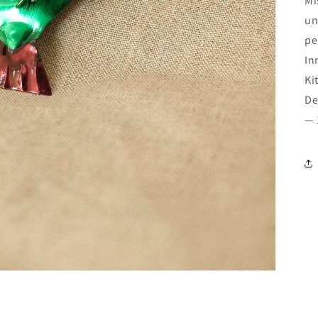
Mi
un
pe
In
Ki
De
— 