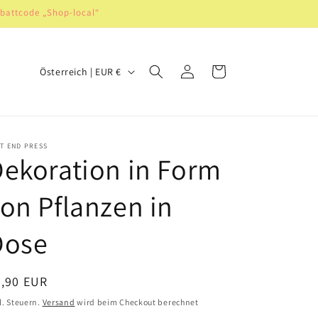
abattcode „Shop-local“
L
Einloggen
Warenkorb
Österreich | EUR €
a
n
d
T END PRESS
/
ekoration in Form
R
on Pflanzen in
e
g
Dose
i
o
ormaler
5,90 EUR
n
eis
l. Steuern.
Versand
wird beim Checkout berechnet