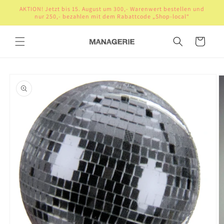
Direkt
AKTION! Jetzt bis 15. August um 300,- Warenwert bestellen und
zum
nur 250,- bezahlen mit dem Rabattcode „Shop-local“
Inhalt
Warenkorb
oduktinformationen
ringen