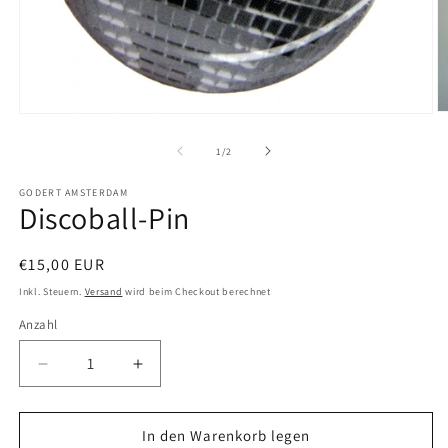
M
Medien
2
1
in
in
von
1
/
2
M
Modal
ö
öffnen
GODERT AMSTERDAM
Discoball-Pin
Normaler
€15,00 EUR
Preis
Inkl. Steuern.
Versand
wird beim Checkout berechnet
Anzahl
Anzahl
Verringere
Erhöhe
die
die
Menge
Menge
für
für
In den Warenkorb legen