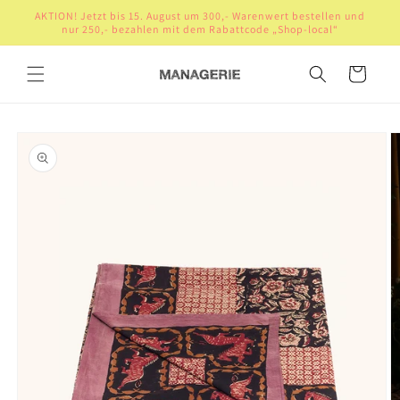
Direkt
AKTION! Jetzt bis 15. August um 300,- Warenwert bestellen und
zum
nur 250,- bezahlen mit dem Rabattcode „Shop-local“
Inhalt
Warenkorb
oduktinformationen
ringen