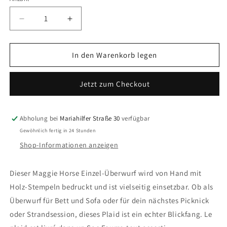
Anzahl
Verringere
Erhöhe
die
die
Menge
Menge
für
für
In den Warenkorb legen
Doing
Doing
Goods
Goods
Jetzt zum Checkout
–
–
Maggie
Maggie
Horse
Horse
Single
Single
Abholung bei
Mariahilfer Straße 30
verfügbar
Plaid
Plaid
Gewöhnlich fertig in 24 Stunden
Shop-Informationen anzeigen
Dieser Maggie Horse Einzel-Überwurf wird von Hand mit
Holz-Stempeln bedruckt und ist vielseitig einsetzbar. Ob als
Überwurf für Bett und Sofa oder für dein nächstes Picknick
oder Strandsession, dieses Plaid ist ein echter Blickfang.
Le