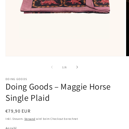
Medien
M
1
2
in
in
von
1
/
6
Modal
M
öffnen
ö
DOING GOODS
Doing Goods – Maggie Horse
Single Plaid
Normaler
€79,90 EUR
Preis
Inkl. Steuern.
Versand
wird beim Checkout berechnet
Anzahl