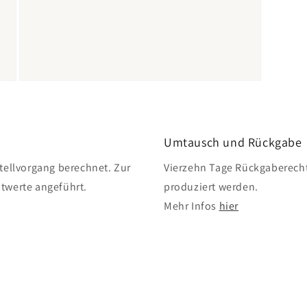
Medien
5
in
Modal
öffnen
Umtausch und Rückgabe
ellvorgang berechnet. Zur
Vierzehn Tage Rückgaberecht
twerte angeführt.
produziert werden.
Mehr Infos
hier