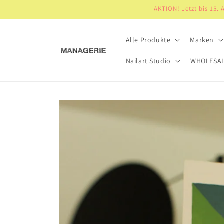
Direkt
AKTION! Jetzt bis 15.
zum
Inhalt
Alle Produkte
Marken
Nailart Studio
WHOLESA
Zu
Produktinformationen
springen