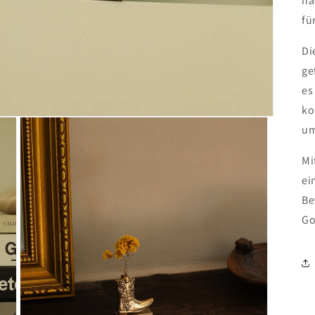
nä
fü
Di
ge
es
ko
um
Mi
ei
Be
Go