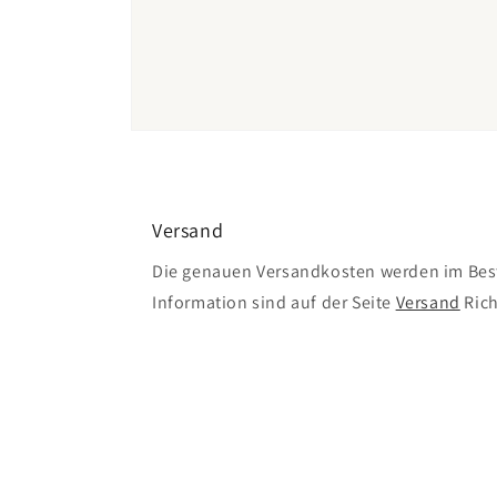
Medien
4
in
Modal
öffnen
Versand
Die genauen Versandkosten werden im Best
Information sind auf der Seite
Versand
Rich