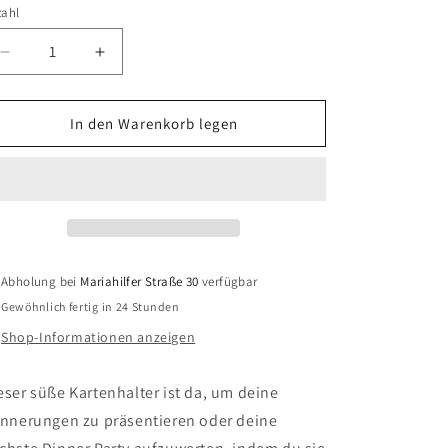
zahl
zahl
Verringere
Erhöhe
die
die
Menge
Menge
für
für
In den Warenkorb legen
Doing
Doing
Goods
Goods
–
–
Postkartenhalter
Postkartenhalter
mit
mit
Cowboystiefel
Cowboystiefel
Abholung bei
Mariahilfer Straße 30
verfügbar
Gewöhnlich fertig in 24 Stunden
Shop-Informationen anzeigen
eser süße Kartenhalter ist da, um deine
innerungen zu präsentieren oder deine