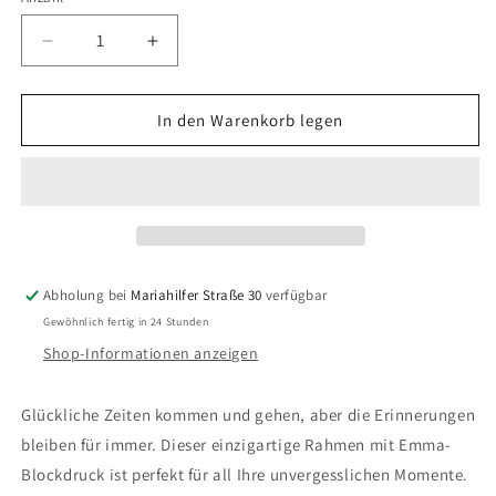
Anzahl
Verringere
Erhöhe
die
die
Menge
Menge
für
für
In den Warenkorb legen
Doing
Doing
Goods
Goods
–
–
Faina
Faina
Bilderrahmen
Bilderrahmen
Abholung bei
Mariahilfer Straße 30
verfügbar
Gewöhnlich fertig in 24 Stunden
Shop-Informationen anzeigen
Glückliche Zeiten kommen und gehen, aber die Erinnerungen
bleiben für immer. Dieser einzigartige Rahmen mit Emma-
Blockdruck ist perfekt für all Ihre unvergesslichen Momente.