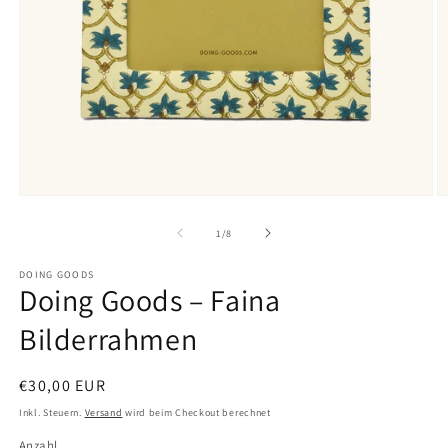
Medien
M
1
2
in
in
von
1
/
8
Modal
M
öffnen
ö
DOING GOODS
Doing Goods – Faina
Bilderrahmen
Normaler
€30,00 EUR
Preis
Inkl. Steuern.
Versand
wird beim Checkout berechnet
Anzahl