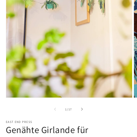
Medien
M
1
2
in
in
von
1
/
17
Modal
M
öffnen
ö
EAST END PRESS
Genähte Girlande für