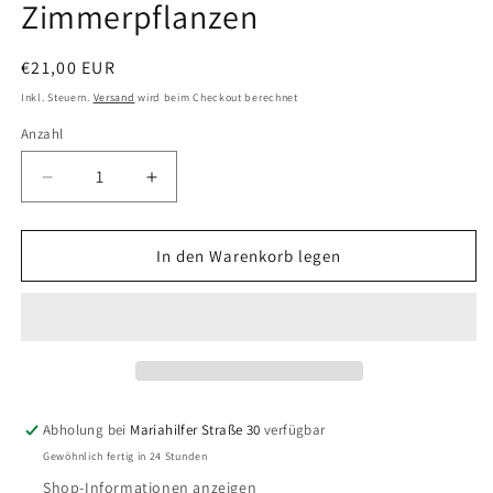
Zimmerpflanzen
Normaler
€21,00 EUR
Preis
Inkl. Steuern.
Versand
wird beim Checkout berechnet
Anzahl
Anzahl
Verringere
Erhöhe
die
die
Menge
Menge
für
für
In den Warenkorb legen
Genähte
Genähte
Girlande
Girlande
für
für
Zimmerpflanzen
Zimmerpflanzen
Abholung bei
Mariahilfer Straße 30
verfügbar
Gewöhnlich fertig in 24 Stunden
Shop-Informationen anzeigen