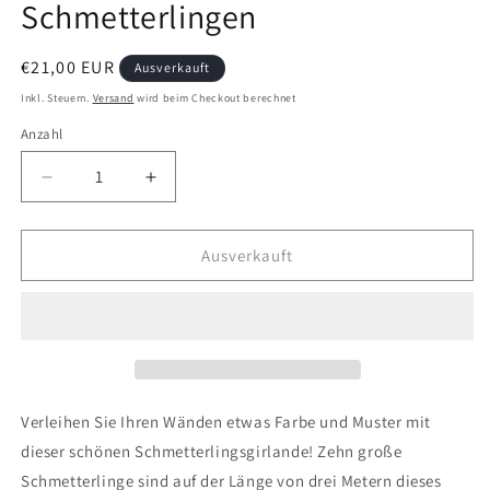
Schmetterlingen
Normaler
€21,00 EUR
Ausverkauft
Preis
Inkl. Steuern.
Versand
wird beim Checkout berechnet
Anzahl
Anzahl
Verringere
Erhöhe
die
die
Menge
Menge
für
für
Ausverkauft
Genähte
Genähte
Girlande
Girlande
mit
mit
bunten
bunten
Schmetterlingen
Schmetterlingen
Verleihen Sie Ihren Wänden etwas Farbe und Muster mit
dieser schönen Schmetterlingsgirlande! Zehn große
Schmetterlinge sind auf der Länge von drei Metern dieses