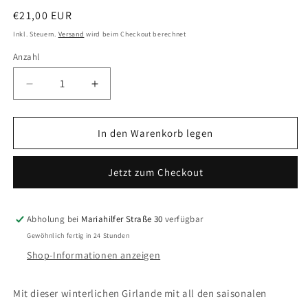
Normaler
€21,00 EUR
Preis
Inkl. Steuern.
Versand
wird beim Checkout berechnet
Anzahl
Anzahl
Verringere
Erhöhe
die
die
Menge
Menge
für
für
In den Warenkorb legen
Genähte
Genähte
Girlande
Girlande
Jetzt zum Checkout
mit
mit
Hecke
Hecke
Abholung bei
Mariahilfer Straße 30
verfügbar
Gewöhnlich fertig in 24 Stunden
Shop-Informationen anzeigen
Mit dieser winterlichen Girlande mit all den saisonalen