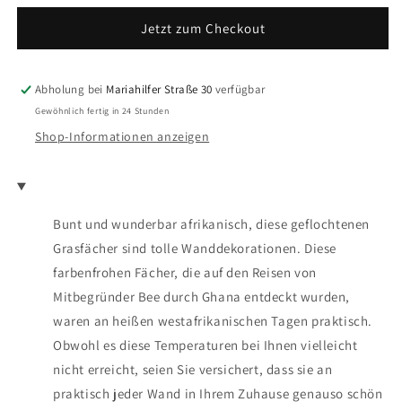
gewebter
gewebter
Jetzt zum Checkout
Grasfächer
Grasfächer
-
-
verschiedene
verschiedene
Farben
Farben
Abholung bei
Mariahilfer Straße 30
verfügbar
Gewöhnlich fertig in 24 Stunden
Shop-Informationen anzeigen
Bunt und wunderbar afrikanisch, diese geflochtenen
Grasfächer sind tolle Wanddekorationen. Diese
farbenfrohen Fächer, die auf den Reisen von
Mitbegründer Bee durch Ghana entdeckt wurden,
waren an heißen westafrikanischen Tagen praktisch.
Obwohl es diese Temperaturen bei Ihnen vielleicht
nicht erreicht, seien Sie versichert, dass sie an
praktisch jeder Wand in Ihrem Zuhause genauso schön