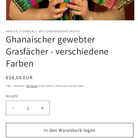
Medien
1
in
AARVEN (FORMERLY ARTISANS&ADVENTURERS)
Ghanaischer gewebter
Modal
öffnen
Grasfächer - verschiedene
Farben
Normaler
€38,00 EUR
Preis
Inkl. Steuern.
Versand
wird beim Checkout berechnet
Anzahl
Anzahl
Verringere
Erhöhe
die
die
Menge
Menge
für
für
In den Warenkorb legen
Ghanaischer
Ghanaischer