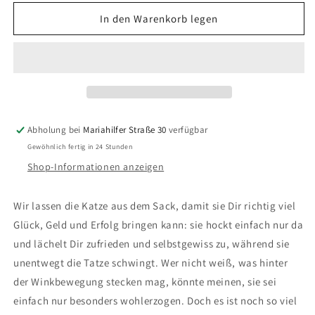
Menge
Menge
für
für
In den Warenkorb legen
Glückskatze
Glückskatze
Maneki-
Maneki-
neko
neko
Winkekatze
Winkekatze
Solar
Solar
12cm
12cm
weiß
weiß
Abholung bei
Mariahilfer Straße 30
verfügbar
Gewöhnlich fertig in 24 Stunden
Shop-Informationen anzeigen
Wir lassen die Katze aus dem Sack, damit sie Dir richtig viel
Glück, Geld und Erfolg bringen kann: sie hockt einfach nur da
und lächelt Dir zufrieden und selbstgewiss zu, während sie
unentwegt die Tatze schwingt. Wer nicht weiß, was hinter
der Winkbewegung stecken mag, könnte meinen, sie sei
einfach nur besonders wohlerzogen. Doch es ist noch so viel