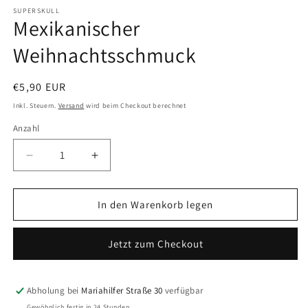
1
in
SUPERSKULL
Mexikanischer
Modal
öffnen
Weihnachtsschmuck
Normaler
€5,90 EUR
Preis
Inkl. Steuern.
Versand
wird beim Checkout berechnet
Anzahl
Anzahl
Verringere
Erhöhe
die
die
Menge
Menge
für
für
In den Warenkorb legen
Mexikanischer
Mexikanischer
Weihnachtsschmuck
Weihnachtsschmuck
Jetzt zum Checkout
Abholung bei
Mariahilfer Straße 30
verfügbar
Gewöhnlich fertig in 24 Stunden