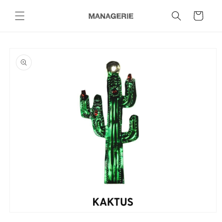
Direkt
zum
Warenkorb
Inhalt
oduktinformationen
ringen
Medien