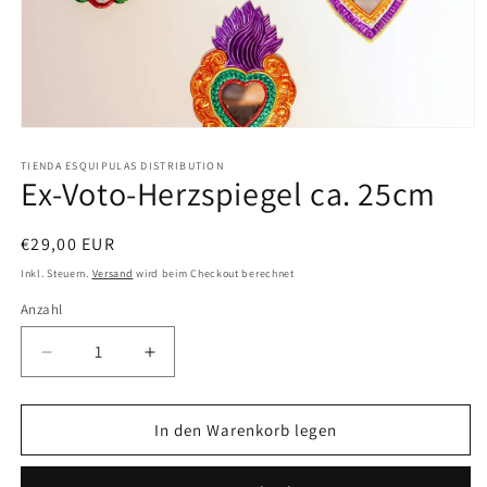
Medien
1
in
TIENDA ESQUIPULAS DISTRIBUTION
Ex-Voto-Herzspiegel ca. 25cm
Modal
öffnen
Normaler
€29,00 EUR
Preis
Inkl. Steuern.
Versand
wird beim Checkout berechnet
Anzahl
Anzahl
Verringere
Erhöhe
die
die
Menge
Menge
für
für
In den Warenkorb legen
Ex-
Ex-
Voto-
Voto-