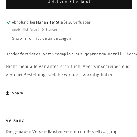
Jetzt zum Checkout
Herzspiegel
Herzspiegel
ca.
ca.
25cm
25cm
Abholung bei
Mariahilfer Straße 30
verfügbar
Gewöhnlich fertig in 24 Stunden
Shop-Informationen anzeigen
Handgefertigtes Votivexemplar aus geprägtem Metall, herg
Nicht mehr alle Varianten erhältlich. Aber wir schreiben euch
gern bei Bestellung, welche wir noch vorrätig haben.
Share
Versand
Die genauen Versandkosten werden im Bestellvorgang