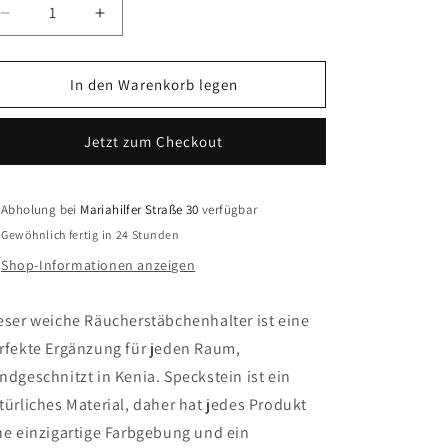
Verringere
Erhöhe
die
die
Menge
Menge
für
für
In den Warenkorb legen
Quadratischer
Quadratischer
Räucherstäbchenhalter
Räucherstäbchenhalter
Jetzt zum Checkout
aus
aus
Speckstein
Speckstein
Abholung bei
Mariahilfer Straße 30
verfügbar
Gewöhnlich fertig in 24 Stunden
Shop-Informationen anzeigen
eser weiche Räucherstäbchenhalter ist eine
rfekte Ergänzung für jeden Raum,
ndgeschnitzt in Kenia. Speckstein ist ein
türliches Material, daher hat jedes Produkt
ne einzigartige Farbgebung und ein