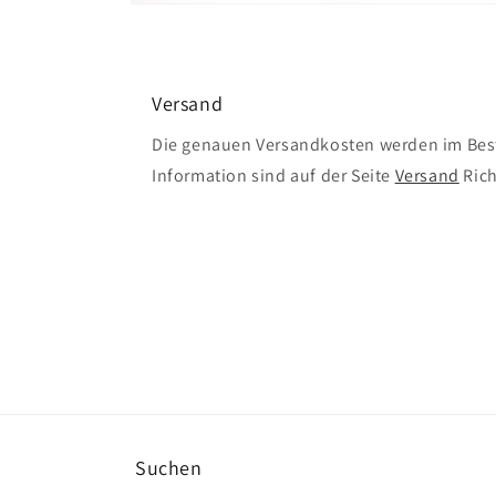
Medien
4
in
Modal
öffnen
Versand
Die genauen Versandkosten werden im Best
Information sind auf der Seite
Versand
Rich
Suchen