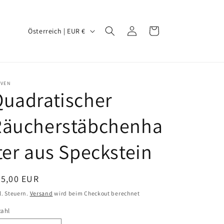
L
Einloggen
Warenkorb
Österreich | EUR €
a
n
d
RVEN
/
uadratischer
R
Räucherstäbchenha
e
g
ter aus Speckstein
i
o
ormaler
25,00 EUR
n
eis
l. Steuern.
Versand
wird beim Checkout berechnet
zahl
zahl