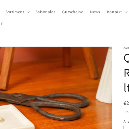
Sortiment
Saisonales
Gutscheine
News
Kontakt
LE
AA
Q
l
N
€
Pr
Ink
An
An