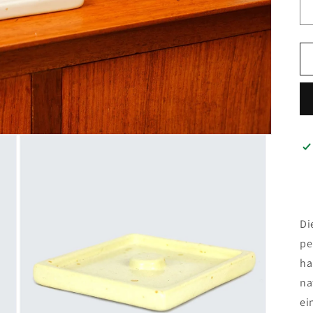
Di
pe
ha
na
ei