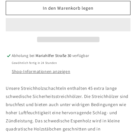
Menge
Menge
für
für
In den Warenkorb legen
Ralph
Ralph
der
der
Hahn
Hahn
-
-
Streichholzschachtel/Zünder
Streichholzschachtel/Zünder
Abholung bei
Mariahilfer Straße 30
verfügbar
Gewöhnlich fertig in 24 Stunden
Shop-Informationen anzeigen
Unsere Streichholzschachteln enthalten 45 extra lange
schwedische Sicherheitsstreichhölzer. Die Streichhölzer sind
bruchfest und bieten auch unter widrigen Bedingungen wie
hoher Luftfeuchtigkeit eine hervorragende Schlag- und
Zündleistung. Das schwedische Espenholz wird in kleine
quadratische Holzstäbchen geschnitten und in