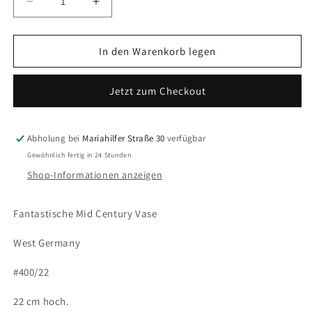
Verringere
Erhöhe
die
die
Menge
Menge
für
für
In den Warenkorb legen
Vase
Vase
West
West
Jetzt zum Checkout
Germany
Germany
Abholung bei
Mariahilfer Straße 30
verfügbar
Gewöhnlich fertig in 24 Stunden
Shop-Informationen anzeigen
Fantastische Mid Century Vase
West Germany
#400/22
22 cm hoch.