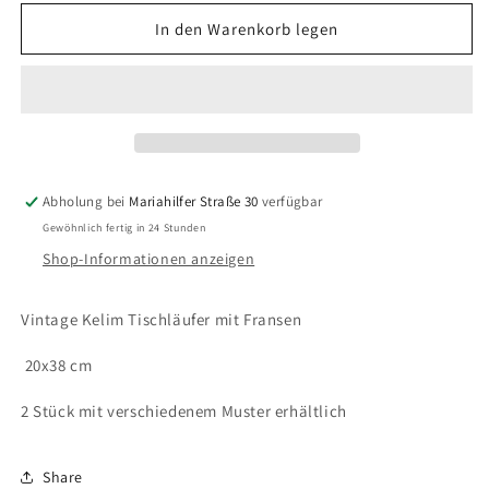
Menge
Menge
für
für
In den Warenkorb legen
Vintage
Vintage
Kelim
Kelim
Tischläufer
Tischläufer
mit
mit
Fransen
Fransen
Abholung bei
Mariahilfer Straße 30
verfügbar
Gewöhnlich fertig in 24 Stunden
Shop-Informationen anzeigen
Vintage Kelim Tischläufer mit Fransen
20x38 cm
2 Stück mit verschiedenem Muster erhältlich
Share