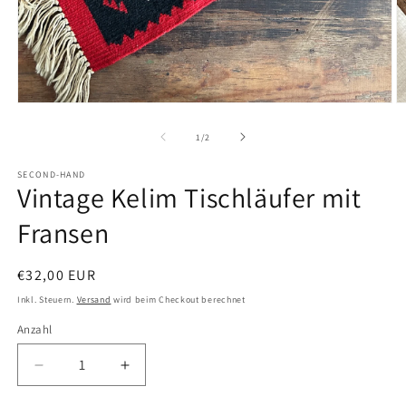
Medien
M
1
2
in
in
von
1
/
2
Modal
M
öffnen
ö
SECOND-HAND
Vintage Kelim Tischläufer mit
Fransen
Normaler
€32,00 EUR
Preis
Inkl. Steuern.
Versand
wird beim Checkout berechnet
Anzahl
Anzahl
Verringere
Erhöhe
die
die